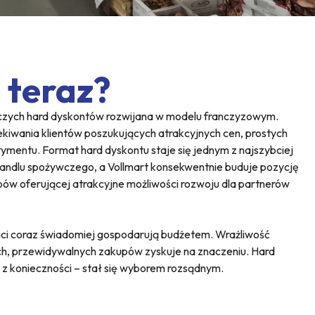
 teraz?
wczych hard dyskontów rozwijana w modelu franczyzowym.
iwania klientów poszukujących atrakcyjnych cen, prostych
mentu. Format hard dyskontu staje się jednym z najszybciej
andlu spożywczego, a Vollmart konsekwentnie buduje pozycję
epów oferującej atrakcyjne możliwości rozwoju dla partnerów
ci coraz świadomiej gospodarują budżetem. Wrażliwość
ch, przewidywalnych zakupów zyskuje na znaczeniu. Hard
z konieczności – stał się wyborem rozsądnym.