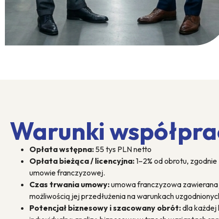
Warunki współpra
Opłata wstępna:
55 tys PLN netto
Opłata bieżąca / licencyjna:
1–2% od obrotu, zgodnie
umowie franczyzowej.
Czas trwania umowy:
umowa franczyzowa zawierana je
możliwością jej przedłużenia na warunkach uzgodnionych
Potencjał biznesowy i szacowany obrót:
dla każdej