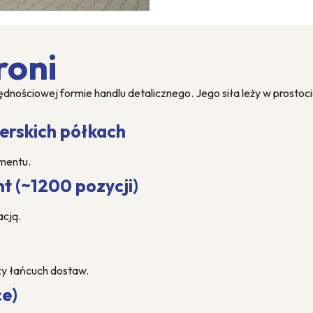
roni
dnościowej formie handlu detalicznego. Jego siła leży w prostoci
nerskich półkach
ymentu.
t (~1200 pozycji)
acją.
zy łańcuch dostaw.
e)