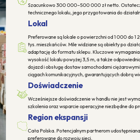
Szacunkowo 300 000–500 000 zł netto. Ostateczny 
technicznego lokalu, jego przygotowania do działal
Lokal
Preferowane są lokale o powierzchni od 1 000 do 1 
tys. mieszkańców. Mile widziane są obiekty po działa
adaptację do formatu sklepu. Kluczowe wymagania 
wysokość lokalu powyżej 3,5 m, a także odpowiedni
dojazd i obsługę dostaw samochodami ciężarowymi.
ciągach komunikacyjnych, gwarantujących dobrą wid
Doświadczenie
Wcześniejsze doświadczenie w handlu nie jest wym
szkolenia oraz wsparcie operacyjne niezbędne do p
Region ekspansji
Cała Polska. Potencjalnym partnerom udostępniana 
preferowane do rozwoju sieci.