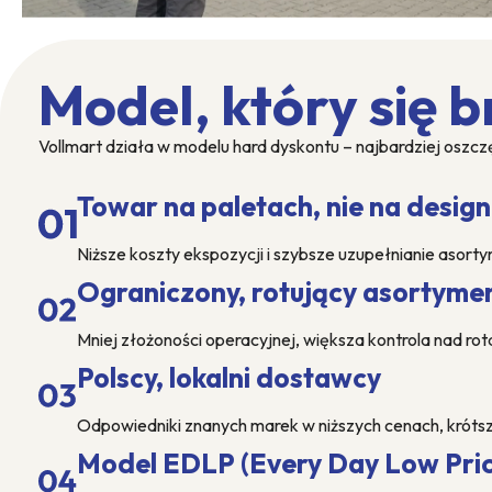
Model, który się b
Vollmart działa w modelu hard dyskontu – najbardziej oszczę
Towar na paletach, nie na desig
Niższe koszty ekspozycji i szybsze uzupełnianie asort
Ograniczony, rotujący asortymen
Mniej złożoności operacyjnej, większa kontrola nad rot
Polscy, lokalni dostawcy
Odpowiedniki znanych marek w niższych cenach, króts
Model EDLP (Every Day Low Pric