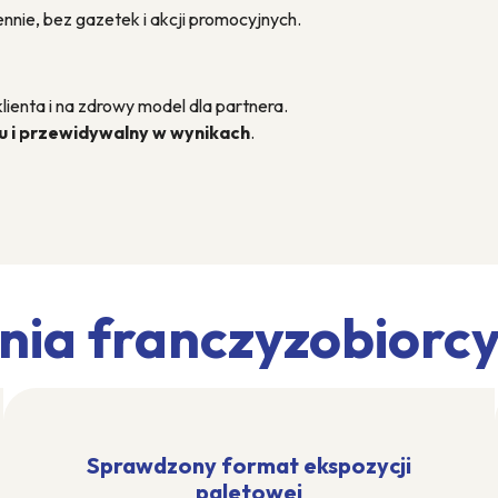
ennie, bez gazetek i akcji promocyjnych.
ienta i na zdrowy model dla partnera.
u i przewidywalny w wynikach
.
nia franczyzobiorc
Sprawdzony format ekspozycji
paletowej