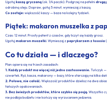
Ugotuj
kaszę gryczaną
(ok. 1/4 paczki). Podgrzej na patelni
drugą 
odrobiną oleju. Dopraw, gotuj 5 minut, wymieszaj z kaszą.
Co zostaje:
większość kaszy — baza na kolejny tydzień.
Piątek: makaron muszelka z pa
Czas: 12 minut. Prosty patent z czasów, gdy liczył się każdy grosz.
Ugotuj
makaron muszelki
. Wymieszaj z
paprykarzem z łososia
(
Co tu działa — i dlaczego?
Plan opiera się na trzech zasadach:
1. Każdy produkt ma więcej niż jedno zastosowanie.
Tuńczyk — 
czwartek. Ryż, kasza, makarony — bazy, które starczają na kilka dań
2. Połowa, nie całość.
Większość produktów dzielisz na dwa obiady
tańszych opakowaniach.
3. Bez świeżych produktów, które szybko się psują.
Wszystko z p
nie podbija budżetu i nie kończy się wyrzucaniem jedzenia.