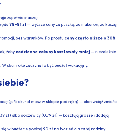
?
je zupełnie inaczej:
rzędu
78–81 zł
— wyższe ceny za puszkę, za makaron, za kaszę;
romocji, bez warunków. Po prostu
ceny często niższe o 30%
tak, żeby
codzienne zakupy kosztowały mniej
— niezależnie
. W skali roku zaczyna to być budżet wakacyjny.
siebie?
sę (jeśli akurat masz w sklepie pod ręką) — plan wciąż zmieści
39 zł) albo soczewicy (0,79 zł) — kosztują grosze i dodają
ię w budżecie poniżej 90 zł na tydzień dla całej rodziny.