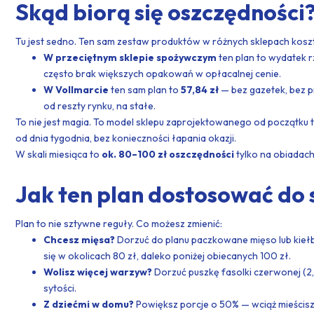
Skąd biorą się oszczędności
Tu jest sedno. Ten sam zestaw produktów w różnych sklepach kosztu
W przeciętnym sklepie spożywczym
ten plan to wydatek 
często brak większych opakowań w opłacalnej cenie.
W Vollmarcie
ten sam plan to
57,84 zł
— bez gazetek, bez p
od reszty rynku, na stałe.
To nie jest magia. To model sklepu zaprojektowanego od początku 
od dnia tygodnia, bez konieczności łapania okazji.
W skali miesiąca to
ok. 80–100 zł oszczędności
tylko na obiadach
Jak ten plan dostosować do 
Plan to nie sztywne reguły. Co możesz zmienić:
Chcesz mięsa?
Dorzuć do planu paczkowane mięso lub kiełba
się w okolicach 80 zł, daleko poniżej obiecanych 100 zł.
Wolisz więcej warzyw?
Dorzuć puszkę fasolki czerwonej (2,
sytości.
Z dziećmi w domu?
Powiększ porcje o 50% — wciąż mieścisz s