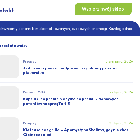
Wybierz swój sklep
ntakt
Zachwycamy cenami bez skomplikowanych, czasowych promocji. Każdego dnia.
ozostałe wpisy
Przepisy
3 sierpnia, 2026
Jedno naczynie żaroodporne, trzy obiady prosto z
piekarnika
Domowe Triki
27 lipca, 2026
Kapsułki do prania nie tylko do pralki. 7 domowych
patentów na sprząTANIE
Przepisy
20 lipca, 2026
Kiełbasa bez grilla — 4 pomysły na Skolima, gdy nie chce
Ci się rozpalać