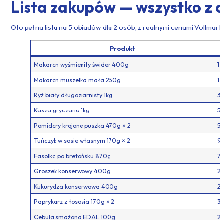
Lista zakupów — wszystko z
Oto pełna lista na 5 obiadów dla 2 osób, z realnymi cenami Vollmart
Produkt
Makaron wyśmienity świder 400g
1
Makaron muszelka mała 250g
1
Ryż biały długoziarnisty 1kg
3
Kasza gryczana 1kg
5
Pomidory krojone puszka 470g × 2
5
Tuńczyk w sosie własnym 170g × 2
9
Fasolka po bretońsku 870g
7
Groszek konserwowy 400g
2
Kukurydza konserwowa 400g
2
Paprykarz z łososia 170g × 2
3
Cebula smażona EDAL 100g
2