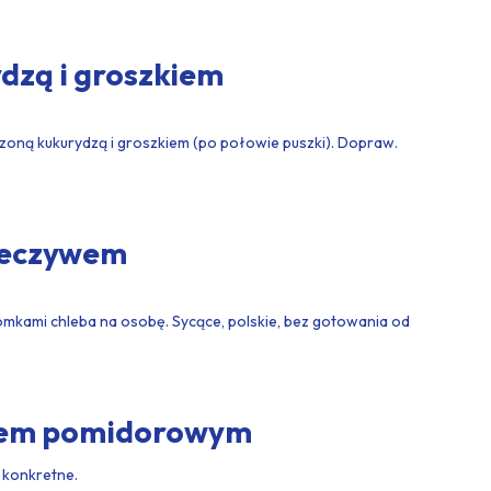
ydzą i groszkiem
czoną kukurydzą i groszkiem (po połowie puszki). Dopraw.
pieczywem
mkami chleba na osobę. Sycące, polskie, bez gotowania od
osem pomidorowym
 konkretne.