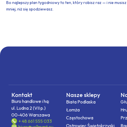
Bo najlepszy plan tygodniowy to ten, który robisz raz — i nie musis
mniej, niż się spodziewasz.
Kontakt
Nasze sklepy
Na
Biuro handlowe i hq:
Biała Podlaska
Gł
ul. Ludna 2 (VII p.)
Łomża
Hr
00-406 Warszawa
Częstochowa
Pr
+ 48 661 555 033
Ostrowiec Świętokrzyski
Ra
biuro@vollmart.eu