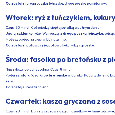
Co zostaje:
druga puszka tuńczyka, druga puszka pomidorów.
Wtorek: ryż z tuńczykiem, kukur
Czas: 20 minut. Coś między ciepłą sałatką a pełnym daniem.
Ugotuj
szklankę ryżu
. Wymieszaj z
drugą puszką tuńczyka
, odsą
Możesz podać na ciepło lub na zimno.
Co zostaje:
połowa ryżu, połowa kukurydzy i groszku.
Środa: fasolka po bretońsku z 
Najszybszy obiad tygodnia. Czas: 8 minut.
Podgrzej
słoik fasolki po bretońsku
w garnku. Podaj z dwiema kro
zera.
Co zostaje:
reszta chleba.
Czwartek: kasza gryczana z s
Czas: 20 minut. Danie z czasów naszych dziadków — tanie, zdrowe,