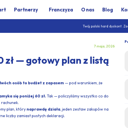
art
Partnerzy
Franczyza
O nas
Blog
Ko
Twój polski hard dyskont. 
P
7 maja, 2026
 zł — gotowy plan z listą
 dwóch osób to budżet z zapasem
— pod warunkiem, że
myka się poniżej 60 zł.
Tak — policzyliśmy wszystko co do
n rachunek.
emy plan, który
naprawdę działa
, jeden zestaw zakupów na
e liczby zamiast pustych deklaracji.