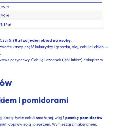
,99 zł
,99 zł
57,84 zł
Czyli
5,78 zł za jeden obiad na osobę.
warte kaszy, część kukurydzy i groszku, olej, cebula i chleb —
.
owe przyprawy. Cebulę i czosnek (jeśli lubisz) dokupisz w
dów
kiem i pomidorami
ej, dodaj łyżkę cebuli smażonej, wlej
1 puszkę pomidorów
nut, dopraw solą i pieprzem. Wymieszaj z makaronem.