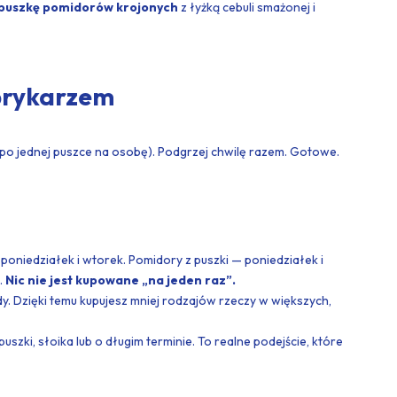
puszkę pomidorów krojonych
z łyżką cebuli smażonej i
prykarzem
po jednej puszce na osobę). Podgrzej chwilę razem. Gotowe.
poniedziałek i wtorek. Pomidory z puszki — poniedziałek i
.
Nic nie jest kupowane „na jeden raz”.
. Dzięki temu kupujesz mniej rodzajów rzeczy w większych,
uszki, słoika lub o długim terminie. To realne podejście, które