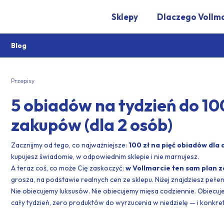
Sklepy
Dlaczego Vollm
Blog
Przepisy
5 obiadów na tydzień do 100
zakupów (dla 2 osób)
Zacznijmy od tego, co najważniejsze:
100 zł na pięć obiadów dla
kupujesz świadomie, w odpowiednim sklepie i nie marnujesz.
A teraz coś, co może Cię zaskoczyć:
w Vollmarcie ten sam plan za
grosza, na podstawie realnych cen ze sklepu. Niżej znajdziesz pełe
Nie obiecujemy luksusów. Nie obiecujemy mięsa codziennie. Obiecuj
cały tydzień, zero produktów do wyrzucenia w niedzielę — i konkretn