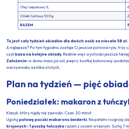
Olej rzepakowy 1L
6
Chleb tostowy 500g
2
RAZEM
To jest cały tydzień obiadów dla dwóch osób za niecałe 58 zł.
A najlepsze? Po tym tygodniu zostaje Ci jeszcze połowa ryżu, trzy cz
czyli
baza na kolejne obiady
. Realnie więc wychodzi jeszcze taniej
Założenie:
w domu masz już sól, pieprz, kostkę bulionową i podstaw
warzywniaku za kilka złotych.
Plan na tydzień — pięć obia
Poniedziałek: makaron z tuńczy
Klasyk, który nigdy nie zawodzi. Czas: 20 minut.
Ugotuj
połowę paczki makaronu świderki
. Na patelni rozgrzej ol
krojonych
i
1 puszkę tuńczyka
razem z sosem własnym. Gotuj 7 mi